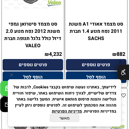
סט מצמד אאודי A1 משנת
סט מצמד סיטרואן גמפי
2011 נפח מנוע 1.4 חברת
משנת 2012 נפח מנוע 2.0
SACHS
דיזל כולל גלגל תנופה חברת
VALEO
4,232
882
₪
₪
✕
פרטים נוספים
פרטים נוספים
הוסף לסל
הוסף לסל
לידיעתך, באתרנו נעשה שימוש בקבצי Cookies, לרבות של
צדדים שלישיים, לצורך ניתוח השימוש באתר, שיפור חוויית
מקורי
הגלישה והצגת פרסום מותאם אישית. המשך גלישה באתר
מהווה את הסכמתך לשימוש זה. לפרטים נוספים ניתן לעיין
במדיניות הפרטיות.
מדיניות הפרטיות
מאשר